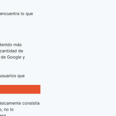
 encuentra lo que
ntenido más
 cantidad de
s de Google y
 usuarios que
.
ásicamente consistía
, no lo
esa.