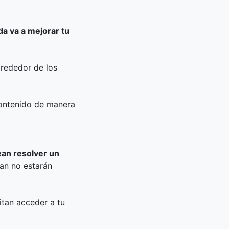
da va a mejorar tu
lrededor de los
 contenido de manera
ean resolver un
ban no estarán
itan acceder a tu