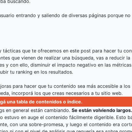
aba buscando.
usuario entrando y saliendo de diversas páginas porque no
 y tácticas que te ofrecemos en este post para hacer tu co
tantes que vienen de realizar una búsqueda, vas a reducir la
s y con ello, disminuir el impacto negativo en las métrica
bir tu ranking en los resultados.
joras para hacer que tu contenido sea más accesible a los
eda, incorporá los que creas necesarios a tu sitio web.
gá una tabla de contenidos o índice.
ogs en general están cambiando.
Se están volviendo largos
o estuvo en auge el contenido fácilmente digerible. Esto b
ante, con una sobre-promesa, y luego el contenido era corto
iso ni con el nivel de análisis que requería esa sobre prom