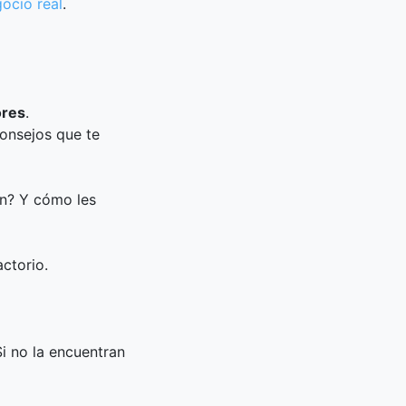
ocio real
.
ores
.
consejos que te
en? Y cómo les
actorio.
Si no la encuentran