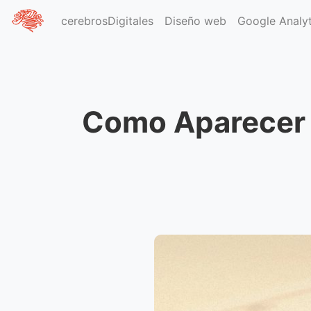
cerebrosDigitales
Diseño web
Google Analyt
Inicio
Blog
SEO
Como Aparecer en los 
Como Aparecer 