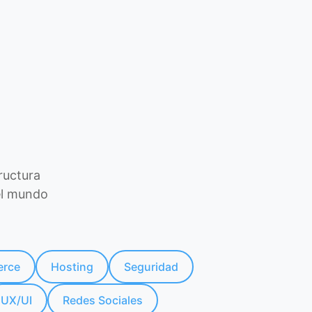
ructura
el mundo
rce
Hosting
Seguridad
UX/UI
Redes Sociales