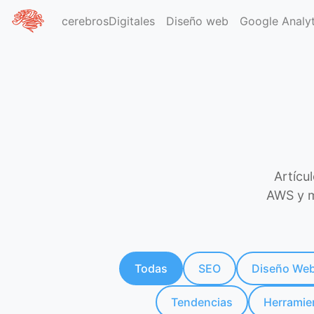
cerebrosDigitales
Diseño web
Google Analyt
Inicio
Blog
Artícu
AWS y m
Todas
SEO
Diseño We
Tendencias
Herramie