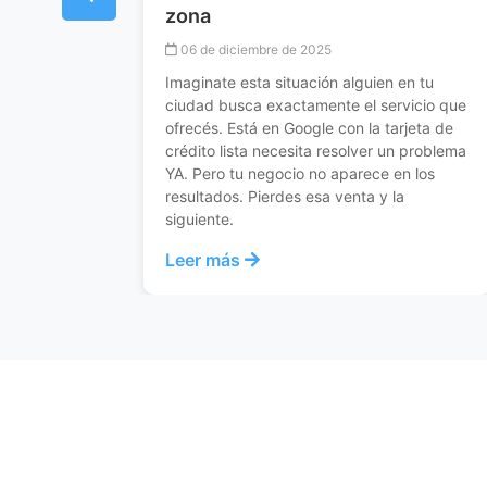
SEO 2025: la guía definitiva para
posicionar en Google cuando la IA cambió
las reglas. E-E-A-T, búsquedas por voz,
 tu
contenido multimedia y las 8 estrategias
icio que
que realmente funcionan hoy.
eta de
problema
Leer más
los