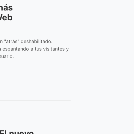
 más
Web
 "atrás" deshabilitado.
 espantando a tus visitantes y
uario.
El nuevo